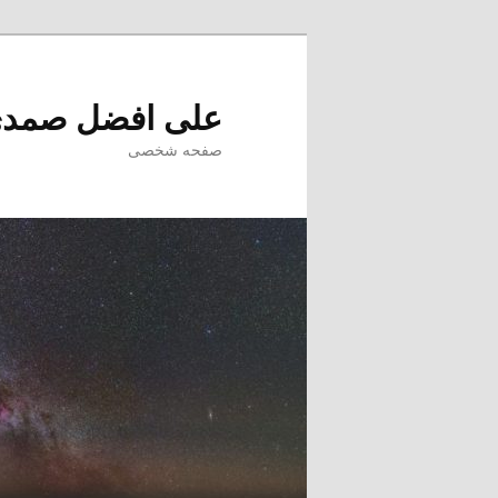
پرش
به
محتوای
علی افضل صمد
اصلی
صفحه شخصی