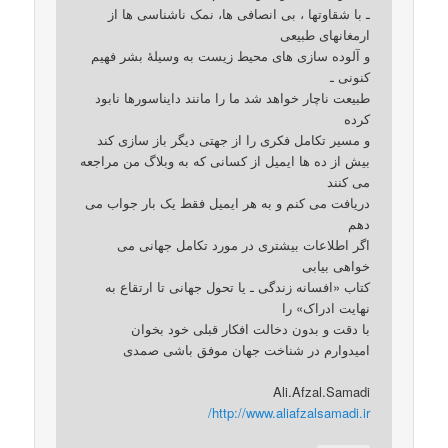
ـ با شقاوتها ، بی انصافی ها، نمک ناشناسی ها از
ارمغانهای طبیعی
و آلوده سازی های محیط زیست به وسیلۀ بشر فهیم
کنونی ـ
طبیعت ناچار خواهد شد ما را مانند دایناسورها نابود
کرده
و مسیر تکامل فکری را از جهتی دیگر باز سازی کند
بیش از ده ها ایمیل از کسانی که به وبلاگ من مراجعه
می کنند
دریافت می کنم و به هر ایمیل فقط یک بار جواب می
دهم
اگر اطلاعات بیشتری در مورد تکامل جهانی می
خواهی بیابی
کتاب «افسانه زندگی ـ یا تحول جهانی تا ارتقاع به
نهایت ادراک» را
با دقت و بدون دخالت افکار قبلی خود بخوان
امیدوارم در شناخت جهان موفق باشی صمدی
Ali.Afzal.Samadi
http://www.aliafzalsamadi.ir/