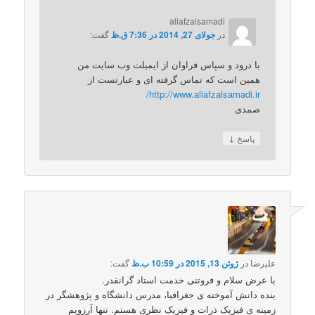
aliafzalsamadi
در
جولای 27, 2014 در 7:36 ق.ظ
گفت:
با درود و سپاس فراوان از ایمیلت وب سایت من
همین است که تماس گرفته ای و عبارتست از
http://www.aliafzalsamadi.ir/
صمدی
↓
پاسخ
علیرضا
در
ژوئن 13, 2015 در 10:59 ب.ظ
گفت:
با عرض سلام و فروتنی خدمت استاد گرانقدر.
بنده دانش آموخته ی جغرافیا، مدرس دانشگاه و پژوهشگر در
زمینه ی فیزیک ذرات و فیزیک نظری هستم. تنها آرزویم