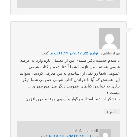
بهزاد توانای
در
نوامبر 22, 2017 در 11:11 ب.ظ
گفت:
با سلام خدمت دکتر صمدی من از معلمان تازه وارد به عرصه
شیمی هستم ، من تازه با شما آشنا شدم و کتاب شیمی
عمومی شما رو یکی از اساتیدم به من معرفی کردند ، سوالم
این هستش که آیا با خواندن کتاب شیمی عمومی شما دیگر
نیازی به خواندن کتابهای عمومی دیگر مثل مورتیمر و….
نیست ؟
با تشکر از شما استاد بزرگوار و آرزوی موفقیت روزافزون
↓
پاسخ
aliafzalsamadi
در
نوامبر 23, 2017 در 9:44 ق.ظ
گفت: