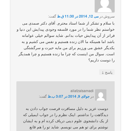
سروش
در
می 12, 2014 در 11:30 ق.ظ
گفت:
با سلام و تشکر از شما استاد محترم. آقای دکتر صمدی می
خواستم نظر شما را در مورد فلسفه وجودی پیدایش این دنیا و
فراتر از آن پیدایش حیات بدانم. شاید سوالم خیلی عوامانه
باشد اما همینکه ما الان زنده هستیم و نفس می کشیم و به
یکدیگر عشق می ورزیم برای من مایه حیرت و سرگشتگی
است. سوال من اینست که چرا ما زنده هستیم و چرا همدیگر
را دوست داریم؟
↓
پاسخ
aliafzalsamadi
در
جولای 9, 2014 در 3:07 ب.ظ
گفت:
دوست عزیز به دلیل مسافرت فرصت جواب دادن به
دیدگاهت را نداشتم. اینک نظرم را در جواب ایمیلی که
از یک دانشجوی علوم دینی دریاف کرده ام و به ایشان
نوشتم برای تو هم می نویسم. شاید تو را هم قانع