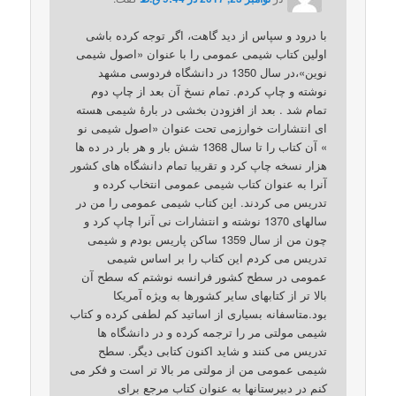
با درود و سپاس از دید گاهت، اگر توجه کرده باشی
اولین کتاب شیمی عمومی را با عنوان «اصول شیمی
نوین»،در سال 1350 در دانشگاه فردوسی مشهد
نوشته و چاپ کردم. تمام نسخ آن بعد از چاپ دوم
تمام شد . بعد از افزودن بخشی در بارۀ شیمی هسته
ای انتشارات خوارزمی تحت عنوان «اصول شیمی نو
» آن کتاب را تا سال 1368 شش بار و هر بار در ده ها
هزار نسخه چاپ کرد و تقریبا تمام دانشگاه های کشور
آنرا به عنوان کتاب شیمی عمومی انتخاب کرده و
تدریس می کردند. این کتاب شیمی عمومی را من در
سالهای 1370 نوشته و انتشارات نی آنرا چاپ کرد و
چون من از سال 1359 ساکن پاریس بودم و شیمی
تدریس می کردم این کتاب را بر اساس شیمی
عمومی در سطح کشور فرانسه نوشتم که سطح آن
بالا تر از کتابهای سایر کشورها به ویژه آمریکا
بود.متاسفانه بسیاری از اساتید کم لطفی کرده و کتاب
شیمی مولتی مر را ترجمه کرده و در دانشگاه ها
تدریس می کنند و شاید اکنون کتابی دیگر. سطح
شیمی عمومی من از مولتی مر بالا تر است و فکر می
کنم در دبیرستانها به عنوان کتاب مرجع برای