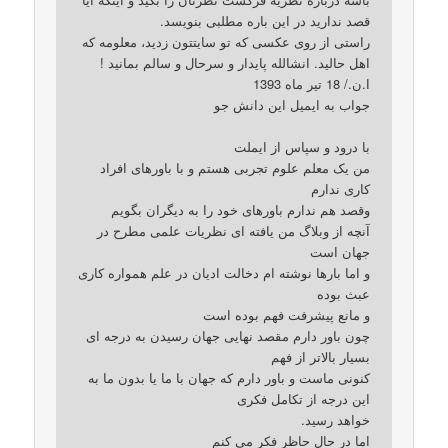
قصد ندارید در این باره مطلبی بنویسد.
راستی از روی عکسی که تو سایتتون زدید، معلومه که
اهل حالید. انشالله پایدار و سرحال و سالم بمانید !
ا.ن./ 18 تیر ماه 1393
جواب به ایمیل این دانش جو
با درود و سپاس از ایملت
من یک معلم علوم تجربی هستم و با باورهای افراد
کاری ندارم
وقصد هم ندارم باورهای خود را به دیگران بگویم
آنچه از وبلاگ من یافته ای نظریات علمی مطرح در
جهان است
و اما بارها نوشته ام دخالت ادیان در علم همواره کاری
عبث بوده
و مانع پیشرفت فهم بوده است
چون باور دارم مقصد نهایی جهان رسیدن به درجه ای
بسیار بالاتر از فهم
کنونی ماست و باور دارم که جهان با ما یا بدون ما به
این درجه از تکامل فکری
خواهد رسید.
اما در حال حاظر فکر می کنم