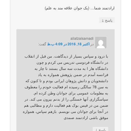
ارادتمند شما… (یک جوان علاقه مند به علم)
↓
پاسخ
aliafzalsamadi
در
اکتبر 18, 2016 در 4:09 ب.ظ
گفت:
با درود و سپاس بسیار از دیدگاهت. من قبل از انقلاب
در دانشگاه فردوسی تدریس می کردم و چون
دانشگاه هار ا به مدت سه سال بستند نا چار به
فرانسه آمدم در ضمن پژوهش همواره به یاد
دانشجویان و دانش پژوهان ایرانی بودم و تا کنون که
به سن 78 سالگی رسیده ام فعالیت خودم را معطوف
به معلومات عمومی برای جوانان وطن کرده ام.
سپاسگزاری آنها خستگی را از بدنم بیرون می کند. در
ضمن من در فیس بوک هم فعالیت دارم و مطالبی هم
در آنجا برای جوانان می نویسم. بازهم سپاس، همواره
موفق باشی ارادتمند صمدی
↓
پاسخ