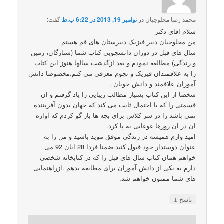
محمد رضا محلوجیان
در
نوامبر 19, 2013 در 6:22 ب.ظ
گفت:
سلام اقای دکتر
من محلوجیان دبیر فیزیک دبیرستان های قم هستم
سال های قبل در دوران دانشجویی کتاب شما (ستارگان، زمین
و زندگی) مطالعه نمودم و بعد ازگذشت سالها هنوز این کتاب
را به علاقمندان فیزیک و نجوم معرفی می کنم.مخصوصا دانش
آموزان علاقمند و دانش جویان .
شخصا از این کتاب بسیار مطالب زیبایی را یاد گرفتم و ان
قسمتی را که با احتمال ثابت می کند که جهان بدون آفریننده
نمی باشد را در سر کلاس برای بچه ها باز گو کردم که آوازه
ان در ان روزها غوغایی به پا کرد.
امید وارم همیشه در زندگی موفق موید باشید و من را به
عنوان دوستدار خود قبول کنید.ضمنا فردا 28 ابان 92 می
خواهم همان کتاب سال های قبل را که در کتابخانه شخصی
دارم به یکی از دانش آموزان برای مطابعه بدهم .ازراهنمایی
های شما ممنون خواهم شد.
↓
پاسخ