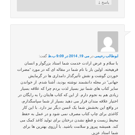
↓
پاسخ
ابوطالب رحیمی
در
می 19, 2014 در 9:09 ب.ظ
گفت:
با سلام و عرض ارادت خدمت شما استاد بزرگوار و انسان
فرهیخته. اولین بار با نام شما در مقاله ای که در مورد “مضرات
خوردن گوشت و نقش تأثیرگذار دامداری ها در گرمایش
جهانی” در مجله دانشمند نوشته بودید، آشنا شدم. از خواندن
سایر کتاب های شما نیز بسیار لذت بردم چرا که علاقه بسیار
زیادی هم به نجوم دارم. از این که کتاب هایتان را به رایگان در
اختیار علاقه مندان قرار می دهید بسیار از شما سپاسگذارم،
در واقع این بخشش شما یک حُسن دیگر نیز دارد. با این کار
کاغذی برای چاپ کتاب مصرف نمی شود و در عمل به حفظ
محیط زیست و قطع نشدن درختان برای تولید کاغذ کمک می
کند. همیشه پیروز و سلامت باشید. با آرزوی بهترین ها برای
شما استاد عزیز.