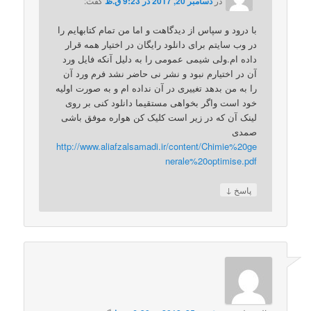
در
دسامبر 20, 2017 در 9:23 ق.ظ
گفت:
با درود و سپاس از دیدگاهت و اما من تمام کتابهایم را
در وب سایتم برای دانلود رایگان در اختیار همه قرار
داده ام.ولی شیمی عمومی را به دلیل آنکه فایل ورد
آن در اختیارم نبود و نشر نی حاضر نشد فرم ورد آن
را به من بدهد تغییری در آن نداده ام و به صورت اولیه
خود است واگر بخواهی مستقیما دانلود کنی بر روی
لینک آن که در زیر است کلیک کن هواره موفق باشی
صمدی
http://www.aliafzalsamadi.ir/content/Chimie%20ge
nerale%20optimise.pdf
↓
پاسخ