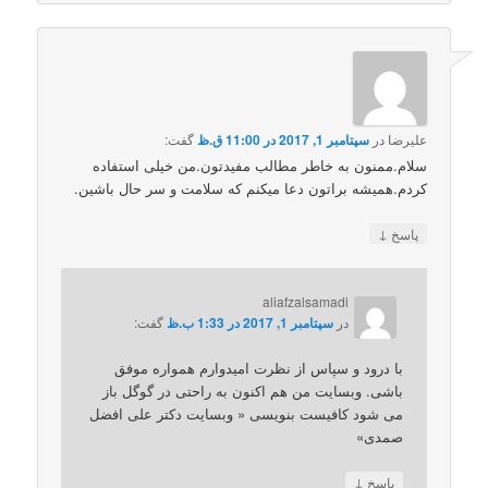
علیرضا
در
سپتامبر 1, 2017 در 11:00 ق.ظ
گفت:
سلام.ممنون به خاطر مطالب مفیدتون.من خیلی استفاده
کردم.همیشه براتون دعا میکنم که سلامت و سر حال باشین.
↓
پاسخ
aliafzalsamadi
در
سپتامبر 1, 2017 در 1:33 ب.ظ
گفت:
با درود و سپاس از نظرت امیدوارم همواره موفق
باشی. وبسایت من هم اکنون به راحتی در گوگل باز
می شود کافیست بنویسی « وبسایت دکتر علی افضل
صمدی»
↓
پاسخ