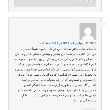
farshad
در
نوامبر 24, 2016 در 4:11 ب.ظ
گفت:
با سلام جناب دکتر صمدی.من در کل مدیون شما هستم.با
خواندن کتاب های شما من بشتر و بیشتر مشتاق علم و دانش
شده ام و اثار علم زدگی در من به کل از بین رفته و تصمیم به
قدم گذاشتن در عرصه ی علم شده ام.میخواستم بپرسم که
فرق بین شیمی کوانتومی و فیزیک کوانتومی چیه؟چون تصمیم
به تحصیل در رشته ی کوانتوم کرده ام ولی هنوز فرق این دو
را نمیدونم.و نمیدونم که در چه مقوله هایی به هم مرتبط
اند.در کل نمیدونم چطوری از زحمات شما تشکر کنم و
همچینین به خاطر صرف وقتی که به جواب دادن کامنت ها و
ایمیل ها میکن.امیدوارم که فرصت جبرانی پیش بیاد تا از
شرمندگی در بیام