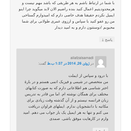
با شما در ارتباط باشم به هر طریقی که باشد مهم نیست و
هرمحدودیتیم اعمال کنید بنده راضیم الان لابد میگوید چرا اینو
ایمیل نکردم حقیقتا هدف خاصی دارم که امیدوارم گستاخی
من رو عفو کنید با سپاس و ارزوی عمری طولانی برای شما
محبوبم !دوستتون دارم و به امید دیدار
↓
پاسخ
aliafzalsamadi
در
ژوئن 26, 2014 در 1:37 ب.ظ
گفت:
با درود و سپاس از ایملت
من متخصص در شیمی و فیزیک اتمی هستم و در بارۀ
اختر شناسی هم اطلاعاتی دارم که به صورت کتابهای
مختلف برای همگان نوشته ام. اما من قادر به تدریس
زبان فرانسه نیستم و از آن گذشته وقت زیادی برای
مکاتبه با دانشجویان ندارم. ایملهای فراوان دریافت
می کنم و تنها به هر ایمیل یک بار جواب می دهم. امید
وارم در کارهایت موفق باشی. صمدی
↓
پاسخ