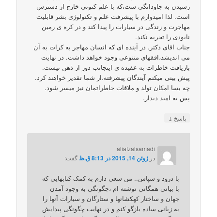
رسیدن به جاودانگی ست،که با علم کنونی خارج از دسترس
است. لذا امیدوارم با پیشرفت علم و تکنولوژی بشر قابلیت
مهاجرت و زندگی در سیارات را پیدا کند و در کره ی زمین
نابودی را تجربه نکند.
جناب اقای دکتر. در آینده ای که انسان مهاجر به کرات به آن
می اندیشد،افقهای متنوعی وجود خواهد داشت. در نهایت
بازیافت خاطرات به عقیده ی اینجانب دور از ذهن نیست.
پیش بینی میکنم آیندگان پیشرفته،از شما تقدیر خواهند کرد.
چه بسا امکان تولد و ملاقات خاطراتمان نیز میسر شود.
پس به امید دیدار.
↓
پاسخ
aliafzalsamadi
در
ژوئن 14, 2015 در 8:13 ق.ظ
گفت:
با درود و سپاس.. من سعی دارم به کمک کتابهایی که
با بیانی همگانی نوشته ام ،چگونگی به وجود آمدن
جهان و ساختار کهکشانها و ستارگان و سیارات آنها را
به زبانی ساده بازگو کنم و در نهایت چگونگی پیدایش