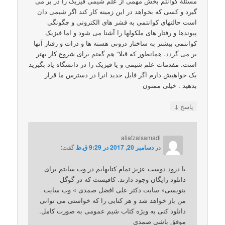
مسئلۀ کوانتم بخش مهمی از علم شیمی فیزیک را در بر می
گیرد و کسی که بخواهد در این زمینه کار کند اگر شیمی دان
است حالتهای کوانتمی به قشر های الکترونی و چگونگی
پیوندها و رفتار های ملکولها را آشنا می شود و اما فیزیک
کوانتمی بیشتر به ساختار درونی هسته ها و ذرات و رفتار آنها
بر می گردد. همانطور که قبلا” هم گفتم برای شروع کار بهتر
است. مقدمات علم شیمی و یا فیزیک را در دانشگاه یاد بگیرید
یک خواهیش دارم اگر فایل جدید انرا در دسترس ما قرار
بدهید . خیلی ممنون
↓
پاسخ
aliafzalsamadi
در
دسامبر 20, 2017 در 9:29 ق.ظ
گفت:
با درود دوست عزیز تمام کتابهایم در وب سایتم برای
دانلود رایگان وجود دارند. کافیست که در گوگل
بنویسی« سایت دکتر علی افضل صمدی » وب سایت
من باز خواهد شد و هر کتابی را که خواستی می توانی
دانلود کنی به ویژه کتاب شیم عمومی به صورت کامل.
موفق باشی صمدی