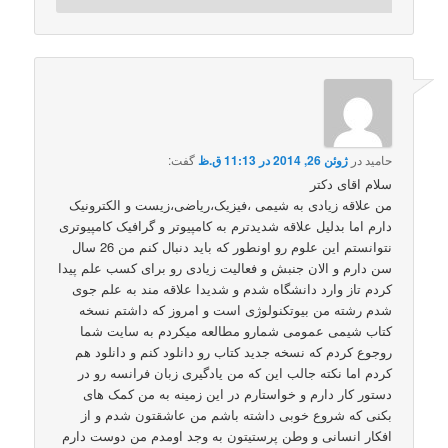
حامید
در
ژوئن 26, 2014 در 11:13 ق.ظ
گفت:
سلام اقای دکتر
من علاقه زیادی به شیمی ،فیزیک،ریاضی،زیست و الکترونیک
دارم اما بدلیل علاقه شدیدترم به کامپیوتر و گرافیک کامپیوتری
نتوانستم این علوم رو اونطور که باید دنبال کنم من 26 سال
سن دارم و الان جنبش و فعالیت زیادی رو برای کسب علم پیدا
کردم تاز وارد دانشگاه شدم و شدیدا علاقه مند به علم جوی
شدم رشته من بیوتکنولوژی است و امروز که داشتم نسخه
کتاب شیمی عمومی شمارو مطالعه میکردم به سایت شما
روجوع کردم که نسخه جدید کتاب رو دانلود کنم و دانلود هم
کردم اما نکته جالب این که من یادگیری زبان فرانسه رو در
دستور کار دارم و خواستارم در این زمینه به من کمک های
بکنی که شروع خوبی داشته باشم من عاشقتون شدم و از
افکار انسانی و وطن پرستیتون به وجد اومدم من دوست دارم