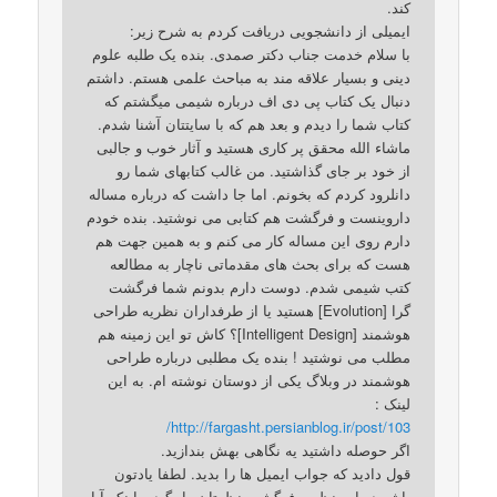
کند.
ایمیلی از دانشجویی دریافت کردم به شرح زیر:
با سلام خدمت جناب دکتر صمدی. بنده یک طلبه علوم
دینی و بسیار علاقه مند به مباحث علمی هستم. داشتم
دنبال یک کتاب پی دی اف درباره شیمی میگشتم که
کتاب شما را دیدم و بعد هم که با سایتتان آشنا شدم.
ماشاء الله محقق پر کاری هستید و آثار خوب و جالبی
از خود بر جای گذاشتید. من غالب کتابهای شما رو
دانلرود کردم که بخونم. اما جا داشت که درباره مساله
داروینست و فرگشت هم کتابی می نوشتید. بنده خودم
دارم روی این مساله کار می کنم و به همین جهت هم
هست که برای بحث های مقدماتی ناچار به مطالعه
کتب شیمی شدم. دوست دارم بدونم شما فرگشت
گرا [Evolution] هستید یا از طرفداران نظریه طراحی
هوشمند [Intelligent Design]؟ کاش تو این زمینه هم
مطلب می نوشتید ! بنده یک مطلبی درباره طراحی
هوشمند در وبلاگ یکی از دوستان نوشته ام. به این
لینک :
http://fargasht.persianblog.ir/post/103/
اگر حوصله داشتید یه نگاهی بهش بندازید.
قول دادید که جواب ایمیل ها را بدید. لطفا یادتون
باشه درباره نظریه فرگشت نظرتان را بگید و اینکه آیا