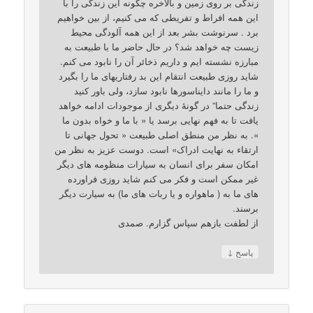
زندگی بر روی زمین و بالاخره چگونه این زندگی را با
این همه افراط و تفریطی که می کنیم، از بین خواهیم
برد . سرنوشت بشر بعد از این همه آلودگی محیط
زیست چه خواهد شد؟ در حال حاضر ما با طبیعت به
مبارزه نشسته ایم و داریم ذخائر آن را نابود می کنم.
شاید روزی طبیعت انتقام این بد رفتاریهای ما را بگیرد
و ما را مانند دایناسورها نابود سازد، ولی باور کنید
زندگی حتما” در گونۀ دیگری از موجودات ادامه خواهد
یافت تا به فهم نهایی برسد یا « با ما و خواه بدون ما
». به نظر من منطق اصلی طبیعت « تحول جهانی تا
ارتقاء به نهایت ادراک» است. دوست عزیز به نظر من
امکان سفر برای انسان به سیارات منظومه های دیگر
غیر ممکن است و فکر می کنم شاید روزی فراورده
های ما به ( ماهواره و یا ربات های ما) به سیارت دیگر
برسند.
از لطفت بازهم سپاس گزارم. صمدی
↓
پاسخ