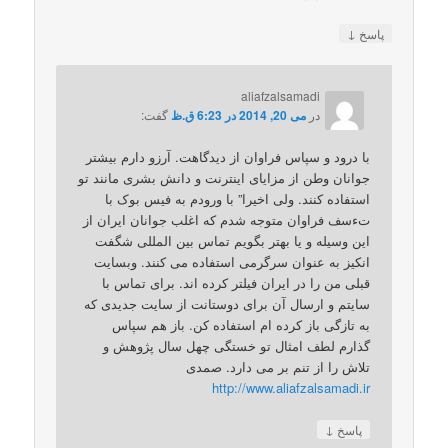
↓
پاسخ
aliafzalsamadi
در
می 20, 2014 در 6:23 ق.ظ
گفت:
با درود و سپاس فراوان از دیدگاهت. آرزو دارم بیشتر
جوانان وطن از مزایای اینترنت و دانش بشری مانند تو
استفاده کنند. ولی اخیرا” با ورودم به فیس بوک با
تءسف فراوان متوجه شدم که اغلب جوانان ایران از
این وسیله و یا بهتر بگویم تماس بین المللی شگفت
انکیز به عنوان سرگرمی استفاده می کنند. وبسایت
قبلی من را در ایران فیلتر کرده اند. برای تماس با
سایتم و ارسال آن برای دوستانت از سایت جدیدی که
به تازگی باز کرده ام استفاده کن. باز هم سپاس
گذارم لطف امثال تو خستگی چهل سال پژوهش و
تلاش را از تنم بر می دارد. صمدی
http://www.aliafzalsamadi.ir
↓
پاسخ