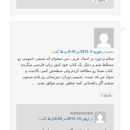
محمد
در
فوریه 4, 2015 در 6:10 ب.ظ
گفت:
سلام و دورد بر استاد عزیز…من میخوام که شیمی عمومی رو
مسللط شم و دنبال یک کتاب خود اموز زبان فارسی میگردم
.کتاب شما رو مطالعه کردم ولی سطحش کمی بالاست و
سواد من قد نمیده .شیمی.دوران دبیرستان رو بلدم ممنون
میشم اگر راهنمایی کنید چطور بتونم موفق بشم . ..
↓
پاسخ
aliafzalsamadi
در
ژوئن 14, 2015 در 8:55 ق.ظ
گفت: