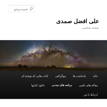
پرش
به
جست‌و
محتوای
اصلی
علی افضل صمدی
صفحه شخصی
فهرست
خانه
یادداشت ها
بیوگرافی
کتاب هایی که نوشته ام
اصلی
برنامه های دیدنـی
مقاله های علمی
دانلود کتابها
ارتباط با من