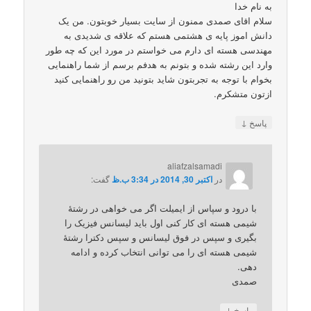
به نام خدا
سلام اقای صمدی ممنون از سایت بسیار خوبتون. من یک
دانش اموز پایه ی هشتمی هستم که علاقه ی شدیدی به
مهندسی هسته ای دارم می خواستم در مورد این که چه طور
وارد این رشته شده و بتونم به هدفم برسم از شما راهنمایی
بخوام با توجه به تجربتون شاید بتونید من رو راهنمایی کنید
ازتون متشکرم.
↓
پاسخ
aliafzalsamadi
در
اکتبر 30, 2014 در 3:34 ب.ظ
گفت:
با درود و سپاس از ایمیلت اگر می خواهی در رشتۀ
شیمی هسته ای کار کنی اول باید لیسانس فیزیک را
بگیری و سپس در فوق لیسانس و سپس دکترا رشتۀ
شیمی هسته ای را می توانی انتخاب کرده و ادامه
دهی.
صمدی
↓
پاسخ