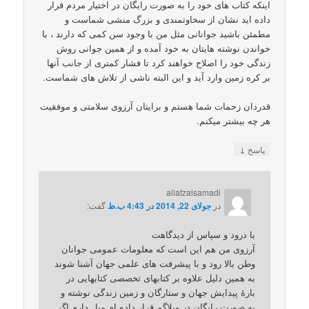
اینکه کتاب های خود را به صورت رایگان در اختیار مردم قرار
داده اید نشان از سخاوتمندی و بزرگ منشی شماست و
مطمئن باشید جوانانی مثل من با وجود سن کمی که دارند ، با
خواندن نوشته هایتان به خود آمده و از همین جوانی روش
زندگی خود را اصلاح خواهند کرد تا فشار کمتری از جانب آنها
بر کره زمین وارد آید و این البته ناشی از تلاش های شماست.
قدردان زحمات شما هستم و برایتان آرزوی سلامتی و موفقیت
هر چه بیشتر میکنم.
↓
پاسخ
aliafzalsamadi
در
جولای 22, 2014 در 4:43 ب.ظ
گفت:
با درود و سپاس از دیدگاهت
آرزوی من هم این است که معلومات عمومی جوانان
وطن بالا رود و با پیشرفت های علمی جهان آشنا شوند
به همین دلیل علاوه بر کتابهای تخصصی کتابهایی در
بارۀ پیدایش جهان و ستارگان و زمین زندگی نوشته و
به صورت رایگان در وبلاگم قرار داده ام میل دارم اگر