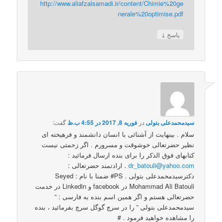
http://www.aliafzalsamadi.ir/content/Chimie%20ge
nerale%20optimise.pdf
↓
پاسخ
سیدمحمدعلی بتولی
در
فوریه 8, 2017 در 4:55 ب.ظ
گفت:
سلام . بینهایت از آشنائی با انسان دانشمند و فرهیخته ای
نظیر حضرتعالی خوشوقت و مسرورم . اگر زحمتی نیست
کتابهای فوق الذکر را برای بنده ارسال فرمائید :
dr_batouli@yahoo.com
. ارادتمند حضرتعالی :
دکترسیدمحمدعلی بتولی . PS# ضمنا با نام : Seyed
Mohammad Ali Batouli در facebook و Linkedin در خدمت
حضرتعالی هستم و اگر همین اسم بنده به فارسی : ”
سیدمحمدعلی بتولی ” را در سرچ گوگل سرچ بفرمائید ، بنده
را مشاهده خواهید فرمود . #