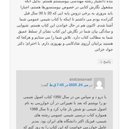
بنده دانشیار رشته مهندسی بیوسیستم هستم. بدلیل آنکه
مشغول نگارش کتابی در خصوص بیوسنسورها هستم، اجبارا
باید مروری به برخی دروس پایه ایی که 20 تا 30 سال قبل
گذرانده بودم می داشتم تا اینکه با کتاب شيمي عمومي شما
آشنا شدم. اكنون هم در حال خواندن این كتاب هستم. شیوایی
و سادگی بیان شما در نگارش این کتاب نشان از تسلط عمیق
شما به مطالب کتاب دارد. تلاش شما را می ستایم و هرکجا که
هستید برایتان آرزوی شادکامی و بهروزی دارم. با احترام؛ دکتر
جواد خزائی
↓
پاسخ
aliafzalsamadi
در
می 24, 2020 در 7:45 ق.ظ
گفت:
با درو د و سپاس من در سال 1350 کتاب اصول شیمی
نو را نوشتم که بعد با تغییراتی در آن خوارزمی به نام
اصول شیمی نو شش بار چاپ کرد و تا سال 1368
همواره کتاب درسیی شیمی عمومی رشته های
شیمی، فیزیک اکثر دانشگاه های ایران بود. مدیر
عامل خوارزمی خواست که این کتاب را به روز کنم که