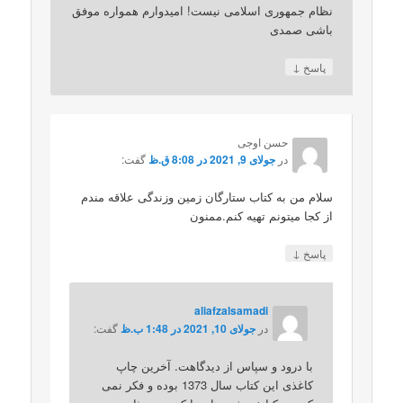
نظام جمهوری اسلامی نیست! امیدوارم همواره موفق
باشی صمدی
↓
پاسخ
حسن اوجی
در
جولای 9, 2021 در 8:08 ق.ظ
گفت:
سلام من به کتاب ستارگان زمین وزندگی علاقه مندم
از کجا ميتونم تهيه کنم.ممنون
↓
پاسخ
aliafzalsamadi
در
جولای 10, 2021 در 1:48 ب.ظ
گفت:
با درود و سپاس از دیدگاهت. آخرین چاپ
کاغذی این کتاب سال 1373 بوده و فکر نمی