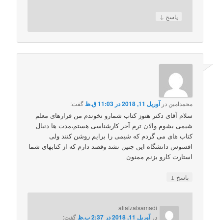
↓
پاسخ
محمدامین
در
آوریل 11, 2018 در 11:03 ق.ظ
گفت:
سلام آقای دکتر هنوز کتاب شمارو نخوندم من قرارهای معلم
شیمی بشوم والان ترم آخر کارشناسی هستم،مدت ها دنبال
کتاب های می گردم که شیمی را برایم روشن کنند ولی
افسوس دانشگاه این چنین نشد وقصد دارم که از کتابهای شما
استارت کارو بزنم ممنون
↓
پاسخ
aliafzalsamadi
در
آوریل 11, 2018 در 2:37 ب.ظ
گفت: