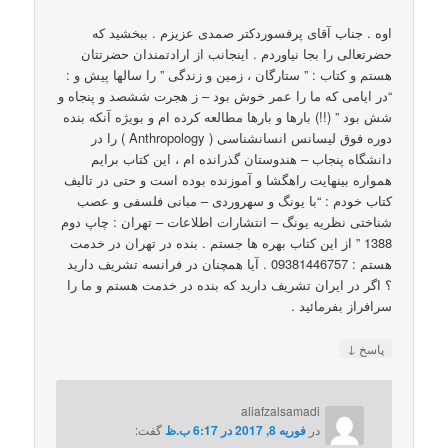
اوه . جناب آقای پرفسوردکتر صمدی عزیزم . ببخشید که
حضرتعالی را بجا نیاوردم . اینجانب از ارادتمندان حضرتتان
هستم و کتاب : ” ستارگان ، زمین و زندگی ” را سالها پیش و :
“در ایامی که ما را عمر خوش بود – ز هجرت ششصد و پنجاه و
شش بود ” (!!) بارها و بارها مطالعه کرده ام و بویژه آنکه بنده
دوره فوق لیسانس انسانشناسی ( Anthropology ) را در
دانشگاه پنجاب – هندوستان گذرانده ام ، این کتاب برایم
همواره بینهایت راهگشا و آموزنده بوده است و حتی در تالیف
کتاب خودم : “با یونگ و سهروردی – مبانی فلسفی و عصب
شناختی نظریه یونگ – انتشارات اطلاعات – تهران : چاپ دوم
1388 ” از این کتاب بهره ها جستم . بنده در تهران در خدمت
هستم : 09381446757 . آیا همچنان در فرانسه تشریف دارید
؟ اگر در ایران تشریف دارید که بنده در خدمت هستم و ما را
سرافراز بفرمائید .
↓
پاسخ
aliafzalsamadi
در
فوریه 8, 2017 در 6:17 ب.ظ
گفت: