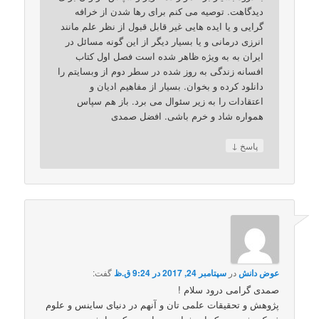
دیدگاهت. توصیه می کنم برای رها شدن از خرافه
گرایی و یا ایده هایی غیر قابل قبول از نظر علم مانند
انرزی درمانی و یا بسیار دیگر از این گونه مسائل در
ایران به به ویژه ظاهر شده است فصل اول کتاب
افسانه زندگی به روز شده در سطر دوم از وبسایتم را
دانلود کرده و بخوان. بسیار از مفاهیم ادیان و
اعتقادات را به زیر سئوال می برد. باز هم سپاس
همواره شاد و خرم باشی. افضل صمدی
↓
پاسخ
عوض دانش
در
سپتامبر 24, 2017 در 9:24 ق.ظ
گفت:
صمدی گرامی درود سلام !
پژوهش و تحقیقات علمی تان و آنهم در دنیای ساینس و علوم