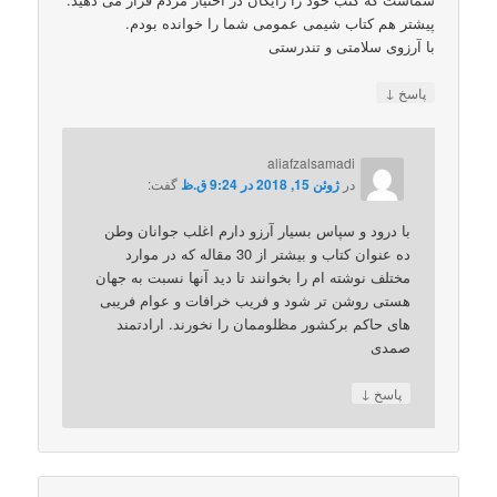
پیشتر هم کتاب شیمی عمومی شما را خوانده بودم.
با آرزوی سلامتی و تندرستی
↓
پاسخ
aliafzalsamadi
در
ژوئن 15, 2018 در 9:24 ق.ظ
گفت:
با درود و سپاس بسیار آرزو دارم اغلب جوانان وطن
ده عنوان کتاب و بیشتر از 30 مقاله که در موارد
مختلف نوشته ام را بخوانند تا دید آنها نسبت به جهان
هستی روشن تر شود و فریب خرافات و عوام فریبی
های حاکم برکشور مظلوممان را نخورند. ارادتمند
صمدی
↓
پاسخ