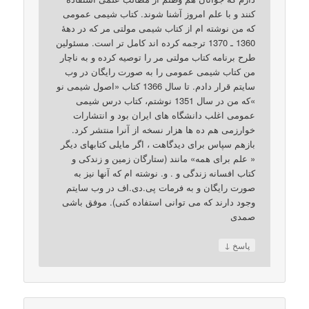
کنند و با علم امروز آشنا شوند. کتاب شیمی عمومی
که من نوشته ام از کتاب شیمی مولتی مر که در دهۀ
1360 ـ 1370 ترجمه کرده اند کامل تر است. مسئولین
طرح برنامه کتاب مولتی مر را توصیه کرده و به ناچار
من کتاب شیمی عمومی را به صورت رایگان در وب
سایتم قرار دادم. تا سال 1366 کتاب «اصول شیمی نو
»که من در سال 1351 نوشتم، کتاب درس شیمی
عمومی اغلب دانشگاه های ایران بود و انتشارات
خوارزمی هم ده ها هزار نسخه از آنرا منتشر کرد.
بازهم سپاس برای دیدگاهت ، اگر مایلی کتابهای دیگر
« علم برای همه» مانند (ستارگان زمین و زندکی و
کتاب افسانه زندگی و . و. نوشته ام که آنها نیز به
صورت رایگان و به فرمات پی.دی.اف در وب سایتم
وجود دارند که می توانی استفاده کنی). موفق باشی
صمدی
↓
پاسخ