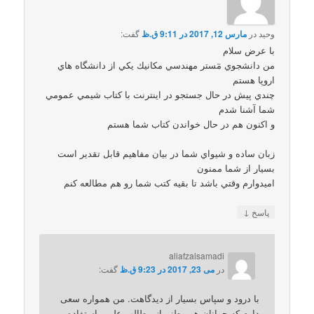
وحيد
در
مارس 12, 2017 در 9:11 ق.ظ
گفت:
با عرض سلام
من دانشجوي مٓستر مهندسي مكانيك يكي از دانشگاه هاي
اروپا هستم
چندي پيش در حال جستجو در اينترنت با كتاب شيمي عمومي
شما آشنا شدم
و اكنون هم در حال خواندن كتاب شما هستم
زبان ساده و شيواي شما در بيان مفاهيم قابل تقدير است
بسيار از شما ممنون
اميدوارم وقتي باشد تا بقيه كتب شما رو هم مطالعه كنم
↓
پاسخ
aliafzalsamadi
در
می 23, 2017 در 9:23 ق.ظ
گفت:
با درود و سپاس بسیار از دیدگاهت. من همواره سعی
دارم که جوانان هم وطنم از مطالب علمی استفاده