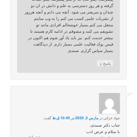
گرفته و هر روز دسترسی به علم و دانش در ان دو
چندان و سریعنر می شود. آنچه می دانم و آنچه هرروز
از نشریات علمی کسب می کنم را به وب سایتم
منتقل می کنم.بسیار خوشحالم افرادی مانند تو
تشویقم می کنند و مشوقم در ادامه کارم هستند تا
بیشتر خدمت کنم. نیز باید یاد آور شوم هم اکنون در
فیس بوک فعالیت علمی بسیار دارم. از دیدگاهت
بسیار سپاس گزارم. صمدی
↓
پاسخ
جواد خزائی
در
مارس 3, 2020 در 10:45 ق.ظ
گفت:
جناب دکتر صمدی،
با سلام و عرض ادب