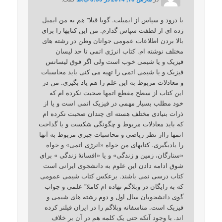
با درود و سپاس از ایمیلت. گویا قبلا” هم به من ایمیل
زده ای از لطفت سپاس گذارم. من این کتابها را برای
بالا بردن اطلاعات عمومی جوانان وطن در رشته های
مختلف نوشته ام. کتاب انرژی اتمی تا حد لیسان
فیزیک و یا شیمی خوب است ولی اگر فوق لیسانس
فیزیک و یا شیمی اتمی را تهیه می کنی باید محاسبات
و معادلات مربوط به این علم را هم یاد بگیری. من در
این کتاب از سطح مقطع اتمها صحبت نکرده ام که
خود مطلب بسیار مهمی در فیزیک اتمی است و یا از
ذرات بنیادی مختلف هسته ای چندان صحبت نکرده ام
که باید معادلات مربوط و چگونگی شکست و یا گداخت
اتمها رااز نظر ریاضی و محاسبات جبری مربوط به آنها
را یادبگیری. کتابهای من خواه «انرژی اتمی» و خواه
«ستارگان، زمین و زندگی» و یا «افسانۀ زندگی » برای
شوق ادامه دادن این علوم به دانشجوی ایرانی است
کتاب درسی نمی باشند. برعکس کتاب شیمی عمومی
که به رایگان در وبلاگم نهاده ام کاملا” علمی و جواب
گوی دانشجویان سال اول و دوم رشته های شیمی و
فیزیک است. متاسفانه وبلاگم را در ایران فیلتر کرده
اند. با وجود آنکه حتی یک کلمه هم در آن بر خلاف