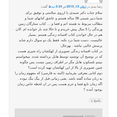
رضا بیدی
در
ژوئن 13, 2015 در 3:34 ب.ظ
گفت:
سلام جناب دکتر صمدی.با ارزوی سلامتی و توفیق برای
شما.دبیر شیمی 38 ساله هستم و عاشق کتابهای شما و
مطالب مربوط به هسته اتم و فضا و … کتاب ستارگان زمین
وزندگی را 5 سال پیش خریدم و تا حالا چند بار خوانده ام. الان
هم در حال خواندن کتاب افسانه زندگی هستم .بسیار
عالیست. دست شما درد نکنه. فقط یک دو سوال دارم شاید
پرسش جالبی نباشه . بهرحال:
در کتاب افسانه زندگی تصویری از کهکشان راه شیری هست
که در توضیح آن نوشتید توسط هابل برداشته شده. میخواستم
ببینم تلسکوپ هابل مگر در اطراف زمین نیست پس چگونه
چنین تصویری از بالا از این کهکشان تهیه کرده است؟
دوم کتابی معرفی بفرمایید (البته به فارسی) که مفهوم زمان را
به زبان ساده گفته باشد. یعنی زمانی قبل از بیگ بنگ نبوده .
اگه زمان تابع فضا و جرم هست پس در ان لحظه خاص زمان
بوجود آمده ؟
↓
پاسخ
aliafzalsamadi