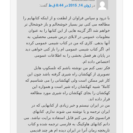
در
ژوئن 14, 2015 در 8:44 ق.ظ
گفت:
با درود و سپاس فراوان از لطفت و از اینکه کتابهایم را
مطالعه می کنی نیز بسیار خوشحالم و باز خوشحال تر
خواهم شد اگر گزینه هایی از این کتابها را به عنوان
معلومات عمومی در لابلای درس شیمی محصلین، به
آنها بدهی. کاری که من در کتاب شیمی عمومی کرده
ام. اگر کتاب شیمی عمومی ام را باز کنی خواهی دید
در پایان هر فصل بخشی را به اطلاعات عمومی
اختصاص داده ام.
فکر نمی کنم من نوشته باشم که تلسکوپ هابل
تصویری از کهکشان راه شیری گرفته باشد چون این
کار غیر ممکن است ولی کهکشانی را می شناسیم که
کاملا” شبیه کهکشان راه شیر است و همواره این
کهکشان را بجای کهکشان راه شیری مورد مطالعه
قرار داده اند.
من در ایران نیستم و خبر زیادی از کتابهایی که در
ایران ترجمه و یا نوشته می شوند ندارم. کتابهای
فرانسوی فکر می کنم قابل استفاده برایت نباشد. می
دانم کتابهای هاوکینگ به فارسی ترجمه شده و کتاب
تاریخچه زمان آنرا در ایران دیده ام هر چند قدیمی