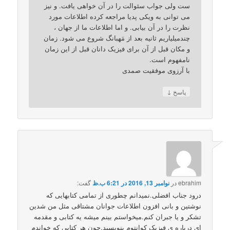
ست ولی جواب سئوالت را در آن خواهی یافت. و نیز
می توانی به ویکی پدیا مراجعه کرده اطلاعات مورد
نظرت را در آن بیابی. و اما اطلاعات ما از جهان ،
چندمیلیاریم ثانیه بعد از مَهبانگ شروع می شود. زمان
و مکان قبل از آن برای فیزیک دانان قبل از این زمان
نامفهوم است.
با آرزوی موفقیت صمدی
↓
پاسخ
ebrahim
در
نوامبر 13, 2016 در 6:21 ب.ظ
گفت:
درود جناب افضلی.نمیدانم چطوری از تمامی کتابهایی که
نوشتین و بانی افزون اطلاعات جوانان مشتاقی مثل من شدین
تشکر و یا جبران کنم.میخواستم بینم میشه یه کتابی و مقدمه
ای درباره ی فیزیک کوانتوم بنویسید.چون هر کتابی که خواندم