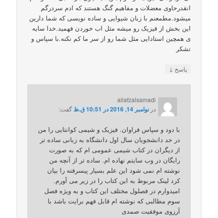
انقدرحاوی معضلات و مفاهیم گنگ هستند که ادم سردرگم
میشود.مطمعنم با زبان شیوایی و ساده نویسی که شما دارین
این بخش از فیزیک رو میشه مثل اب خوردن فهمید.خدا سایه
ی همچین استادایی مثل شما رو از سر ما کم نکنه.با سپاس و
تشکر
↓
پاسخ
aliafzalsamadi
در
نوامبر 14, 2016 در 10:51 ق.ظ
گفت:
با دود و سپاس فراوان. فیزیک و شیمی کوانتایی را من
در حد دانشجویان سال اول دانشگاه به زبانی ساده تر
از دیگران در کتاب شیمی عمومی ام که به صورت
رایگان در وب سایتم نهاده ام. ساده تر از آنچه من
نوشته ام نمی شود این علم بسیار پیسرفته را بیان
کرد لینک مربوط به این کتاب را در زیر می آورم.
امیدوارم در فصلول مختلف این کتاب و به ویژه فصل
سوم مطالبی که نوشته ام قابل فهم برایت باشد با
آرزوی موفقیت صمدی