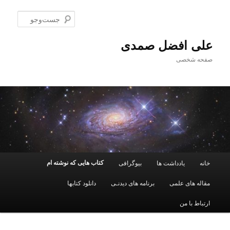
پرش
به
جست‌و
محتوای
اصلی
علی افضل صمدی
صفحه شخصی
فهرست
کتاب هایی که نوشته ام
خانه
یادداشت ها
بیوگرافی
اصلی
مقاله های علمی
برنامه های دیدنـی
دانلود کتابها
ارتباط با من