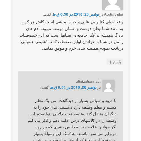
AbdulSatar
در
نوامبر 26, 2018 در 6:30 ق.ظ
گفت:
واقعا خیلی کتابهایی عالی و حیات بخشی است کاش هر کس
به مانند شما وطن دوست و انسان دوست میبود. آدم های
بزرگ همیشه در فکر جامعه و انسانها است که این خصوصیات
را من در شما با خواندن اولین صفحات کتاب “شیمی عمومی”
دریافت نمودم.همیشه شاد، خرم و موفق بمانید.
↓
پاسخ
aliafzalsamadi
در
نوامبر 26, 2018 در 8:50 ق.ظ
گفت:
با درود و سپاس بسیار از دیدگاهت. من یک معلم
هستم و معلم وظیفه دارد دانستنی های خود را به
دیگران منتقل کند. متاسفانه به دلایلی نتوانستم این
وظیفه را در کلاسهای درس ادامه دهم و فکر می کنم
اگر جوانان علاقه مند به دانش بشری که هر روز
دوبرابر می شود باشند. به کمک این وسیلۀ بسیار
پیشرفته( اینتر نت) که از مغز پیشرفته بشر نشات