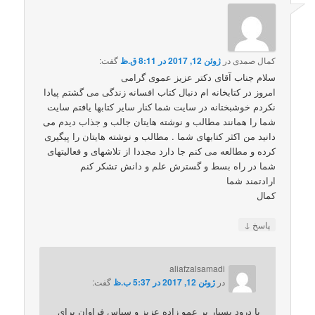
کمال صمدی
در
ژوئن 12, 2017 در 8:11 ق.ظ
گفت:
سلام جناب آقای دکتر عزیز عموی گرامی
امروز در کتابخانه ام دنبال کتاب افسانه زندگی می گشتم پیادا
نکردم خوشبختانه در سایت شما کنار سایر کتابها یافتم سایت
شما را همانند مطالب و نوشته هایتان جالب و جذاب دیدم می
دانید من اکثر کتابهای شما . مطالب و نوشته هایتان را پیگیری
کرده و مطالعه می کنم جا دارد مجددا از تلاشهای و فعالیتهای
شما در راه بسط و گسترش علم و دانش تشکر کنم
ارادتمند شما
کمال
↓
پاسخ
aliafzalsamadi
در
ژوئن 12, 2017 در 5:37 ب.ظ
گفت:
با درود بسیار بر عمو زاده عزیز و سپاس فراوان برای