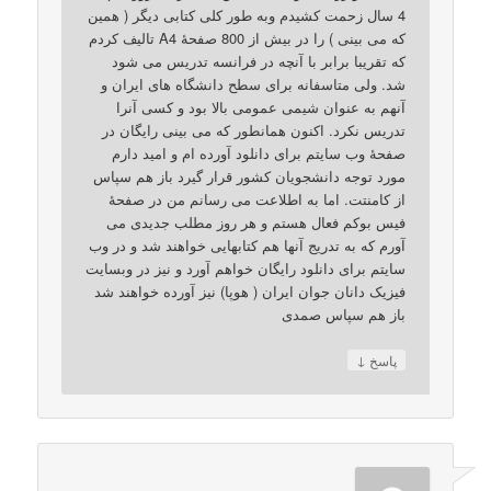
4 سال زحمت کشیدم وبه طور کلی کتابی دیگر ( همین
که می بینی ) را در بیش از 800 صفحۀ A4 تالیف کردم
که تقریبا برابر با آنچه در فرانسه تدریس می شود
شد. ولی متاسفانه برای سطح دانشگاه های ایران و
آنهم به عنوان شیمی عمومی بالا بود و کسی آنرا
تدریس نکرد. اکنون همانطور که می بینی رایگان در
صفحۀ وب سایتم برای دانلود آورده ام و امید دارم
مورد توجه دانشجویان کشور قرار گیرد باز هم سپاس
از کامنتت. اما به اطلاعت می رسانم من در صفحۀ
فیس بوکم فعال هستم و هر روز مطلب جدیدی می
آورم که به تدریج آنها هم کتابهایی خواهند شد و در وب
سایتم برای دانلود رایگان خواهم آورد و نیز در وبسایت
فیزیک دانان جوان ایران ( هوپا) نیز آورده خواهند شد
باز هم سپاس صمدی
↓
پاسخ