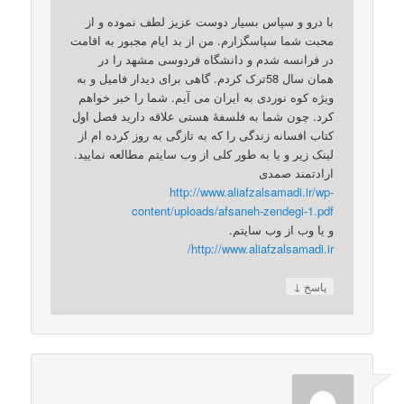
با درو و سپاس بسیار دوست عزیز لطف نموده و از
محبت شما سپاسگزارم. من از بد ایام مجبور به اقامت
در فرانسه شدم و دانشگاه فردوسی مشهد را در
همان سال 58ترک کردم. گاهی برای دیدار فامیل و به
ویژه کوه نوردی به ایران می آیم. شما را خبر خواهم
کرد. چون شما به فلسفۀ هستی علاقه دارید فصل اول
کتاب افسانه زندگی را که به تازگی به روز کرده ام از
لینک زیر و یا به طور کلی از وب سایتم مطالعه نمایید.
ارادتمند صمدی
http://www.aliafzalsamadi.ir/wp-
content/uploads/afsaneh-zendegi-1.pdf
و یا وب از وب سایتم.
http://www.aliafzalsamadi.ir/
↓
پاسخ