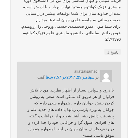
فزیک، شیمی و کیهان شناسی برای من کی دانشجوی دوره
ماستری فزیک کوانتوم هستم؛ نهایت پربار و با ارزش است،
بنده از خداوند منان برای شما توفیقات بیشتر در راستایی
خدمت رسانی به جامعه علمی جهان استدعا میدارم.
برای شما طول عمرو صحتمندی جسمی وروحی را آرزومندم.
عوض دانش سلطانی، دانشجو ماستری علوم فزیک کوانتوم
2/7/1396
↓
پاسخ
aliafzalsamadi
در
سپتامبر 25, 2017 در 7:57 ق.ظ
گفت:
با درود و سپاس بسیار از اظهار نظرت. من با تلاش
فراوان از هر طریق که ممکن است سعی به روشن
کردن بینش جوانان دارم . همواره سعی دارم که
جوانان به ویژه پارسی زبانها با داده های جدید علم و
پیشرفت دانش بشر آشنا شوند و از خرافات و گفته
های افرادی اصول گرا و خرافاتی خود را جدا کرده و
در ردیف ظریف بینان جهان در آیند. امیدوارم همواره
موفق باشی صمدی