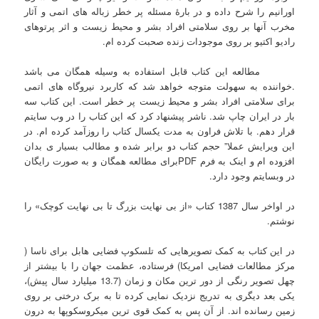
اورانیم را شرح داده و در بارۀ مسئله پر خطر زباله های اتمی و آثار
مخرب آنها بر روی سلامتی افراد بشر و محیط زیست و اثر پرتوهای
رادیو اکتیو بر روی موجودات زنده صحبت کرده ام.
مطالعه این کتاب قابل استفاده به وسیله همگان می باشد
.خواننده به سهولت متوجه خواهد شد که کاربرد نیروگاه های اتمی
برای سلامتی افراد بشر و محیط زیست پر خطر است. این کتاب سه
بار در ایران چاپ شد. ناشر پیشنهاد کرد که این کتاب را در وب سایتم
قرار دهم. با تلاش فراون به مدت یکسال کتاب را روزآمد کرده ام. در
این ویرایش عملا” حجم کتاب دو برابر شده و مطالب بسیار ی بدان
افزوده ام و اینک به فرم PDFبرای مطالعه همگان و به صورت رایگان
در وبسایتم وجود دارد.
در اواخر سال 1387 کتاب «از بی نهایت بزرگ تا بی نهایت کوچک» را
نوشتم.
در این کتاب به کمک تصویرهایی که تلسکوپ فضایی هابل برای ناسا (
مرکز مطالعات فضایی امریکا) فرستاده، عظمت جهان را با بیشتر از
چهل تصویر رنگی از دور ترین مکان و زمان (13.7 میلیارد سال پیش)،
یکی بعد دیگری به تدریج نزدیک نمایی کرده تا به برک درختی بر روی
زمین رسانده اند. از آن پس به کمک قوی ترین میکروسکوپها به درون