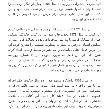
آنها سپردم انتشارات خوارزمی تا سال 1368 چهار بار دیگر این کتاب را
تحت عنوان « اصول شیمی نو» در ده ها هزار نسخه چاپ نمود و این
کتاب تا این سال کتاب درسی برای درس شیمی عمومی در اغلب
دانشگاه های ایران بود.
در سال1371 کتاب « ستارگان زمین و زندگی » را تالیف کردم
این کتاب در سال 1373 تجدید چاپ شد. در این کتاب چگونگی تشکیل
جهان از مهبانگ گرفته تا پیدایش موجودات زنده و تحولات کره زمین از
پیدایش انسان تا رفتن به سیارات منظومه شمسی را تشریح کرده ام.
در آخرین فصل کتاب ضایعاتی را که بشر در محیط زیست ایجاد کرده
شرح داده ام. این فصل به صورت پاورقی در 11 شماره روزنامه
اطلاعات در همان زمان چاپ و با وجود گذشت 20 سال از انتشار،
مطالب موجود در آن بطور کامل شرایط کنونی کره زمین را که روز به
روز خطرناک تر می شود بیان کرده ام.
در سال 1369 دانشگاه مشهد بعد از ده سال سکوت حکم اخراج
مرا با عنوان اخراج به علت غیبت صادر نمود. به دلیل علاقه ای که به
پیشرفت علم در کشورمان دارم مشغول نوشتن کتاب « شیمی
عمومی » شدم در سال 1375 کار تألیف این کتاب پایان یافت.
انتشارات نی در آغاز با اشتیاق فراوان چاپ آنرا پذیرفت ولی مخارج
بسیار زیاد، حروف چینی این کتاب تاخیر زیادی در انتشار آن ایجاد کرد