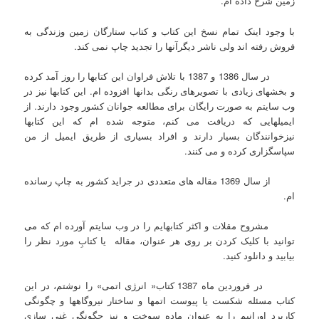
زمین شرح داده ام.
با وجود اینک تمام نسخ این کتاب و کتاب ستارگان زمین وزندگی به
فروش رفته اند ولی ناشر دیگرآنها را تجدید چاپ نمی کند.
در سال 1386 و 1387 با تلاش فراوان این کتابها را روز آمد کرده
و بخشهای زیادی با تصویرهای رنگی بدانها افزوده ام. این کتابها نیز در
وب سایتم به صورت رایگان برای مطالعه جوانان کشور وجود دارند. از
ایمیلهایی که دریافت می کنم، متوجه شده ام که این کتابها
نیزخوانندگان بسیار دارند و افراد بسیاری از طریق ایمیل از من
سپاسگزاری کرده و می کنند.
از سال 1369 مقاله های متعددی در جراید کشور به چاپ رسانده
ام.
مشروح مقلات و اکثر کتابهایم را در وب سایتم آورده ام که می
توانید با کلیک کردن بر روی هر عنوان، مقاله یا کتابِ مورد نظر را
بیابید و دانلود کنید.
در فروردین ماه 1387 کتاب« انرژی اتمی» را نوشتم، در این
کتاب مسئله شکست یا پیوست اتمها و ساختار نیروگاهها و چگونگی
کاربرد اورانیم را به عنوان ماده سوخت و نیز چگونگی غنی سازی