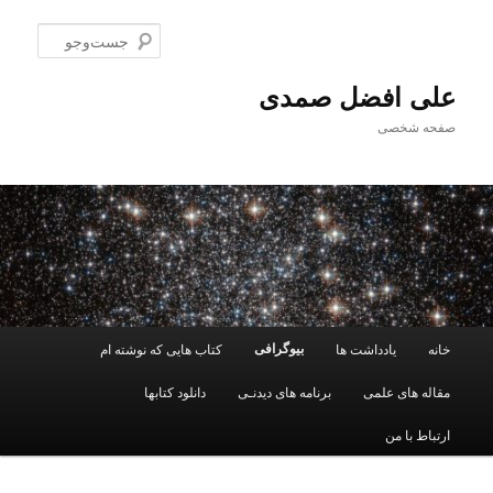
پرش
به
جست‌و
محتوای
اصلی
علی افضل صمدی
صفحه شخصی
فهرست
بیوگرافی
خانه
یادداشت ها
کتاب هایی که نوشته ام
اصلی
مقاله های علمی
برنامه های دیدنـی
دانلود کتابها
ارتباط با من