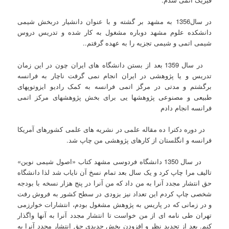
در سال1356 به مشهد بر گشته و با عنوان دانشیار دربخش شیمی
دانشکده علوم مشهد دوباره مشغول به کار شده و تدریس دروس
شیمی اتمی و شیمی تجزیه را به عهده گرفتم..
در سال 1359 بعد از بستن دانشگاه های ایران چون در این زمان
تدریس و یا پژوهشی در ایران انجام نمی گرفت ناچار به فرانسه
برگشتم و مدتی در مرگز اتمی فرانسه به کمک رادیو ایزوتوپهای
طبیعی و مصنوعی پژوهشها یی برای بخش پژوهشهای مرکز اتمی
فرانسه انجام دادم
در دوره دکترا ده مقاله علمی در نشریه های علمی کشورهای آمریکا
فرانسه و انگلستان از کارهای پژوهشی من چاپ شد.
در سال 1350 دانشگاه فردوسی مشهد کتاب «اصول شیمی نوین»
تالیف مرا چاپ کرد و یک سال بعد تمام نسخ آن نایاب شد لذا دانشگاه
حق انتشار مجدد آنرا به من داد که من آنرا در پنج هزار نسخه با بودجه
شخصی چاپ کردم این تعداد نیز بزودی در سطح کشور به فروش رفت
و در زمانی که در پاریس به پژوهش مشغول بودم، انتشارات خوارزمی
تهران طی نامه ای از من خواست تا انتشار مجدد آنرا به آنها واگذار
کنم. بعد از تجدید نظر و افزودن بخش جدیدی حق انتشار مجدد آنرا به