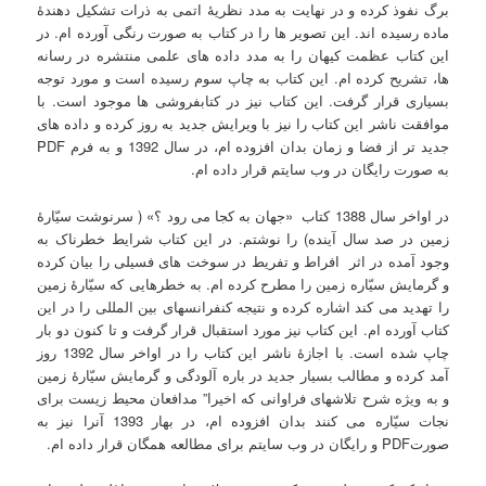
برگ نفوذ کرده و در نهایت به مدد نظریۀ اتمی به ذرات تشکیل دهندۀ
ماده رسیده اند. این تصویر ها را در کتاب به صورت رنگی آورده ام. در
این کتاب عظمت کیهان را به مدد داده های علمی منتشره در رسانه
ها، تشریح کرده ام. این کتاب به چاپ سوم رسیده است و مورد توجه
بسیاری قرار گرفت. این کتاب نیز در کتابفروشی ها موجود است. با
موافقت ناشر این کتاب را نیز با ویرایش جدید به روز کرده و داده های
جدید تر از فضا و زمان بدان افزوده ام، در سال 1392 و به فرم PDF
به صورت رایگان در وب سایتم قرار داده ام.
در اواخر سال 1388 کتاب «جهان به کجا می رود ؟» ( سرنوشت سیّارۀ
زمین در صد سال آینده) را نوشتم. در این کتاب شرایط خطرناک به
وجود آمده در اثر افراط و تفریط در سوخت های فسیلی را بیان کرده
و گرمایش سیّاره زمین را مطرح کرده ام. به خطرهایی که سیّارۀ زمین
را تهدید می کند اشاره کرده و نتیجه کنفرانسهای بین المللی را در این
کتاب آورده ام. این کتاب نیز مورد استقبال قرار گرفت و تا کنون دو بار
چاپ شده است. با اجازۀ ناشر این کتاب را در اواخر سال 1392 روز
آمد کرده و مطالب بسیار جدید در باره آلودگی و گرمایش سیّارۀ زمین
و به ویژه شرح تلاشهای فراوانی که اخیرا” مدافعان محیط زیست برای
نجات سیّاره می کنند بدان افزوده ام، در بهار 1393 آنرا نیز به
صورتPDF و رایگان در وب سایتم برای مطالعه همگان قرار داده ام.