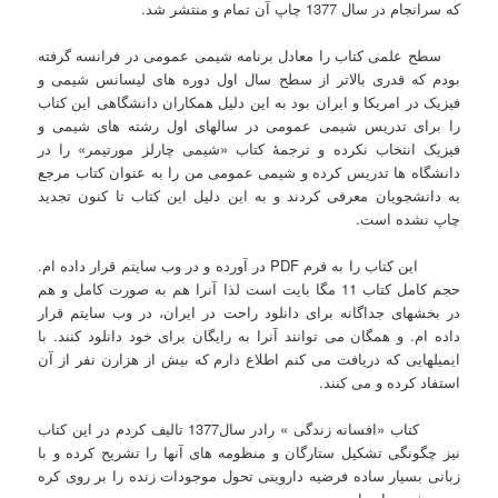
که سرانجام در سال 1377 چاپ آن تمام و منتشر شد.
سطح علمی کتاب را معادل برنامه شیمی عمومی در فرانسه گرفته
بودم که قدری بالاتر از سطح سال اول دوره های لیسانس شیمی و
فیزیک در امریکا و ایران بود به این دلیل همکاران دانشگاهی این کتاب
را برای تدریس شیمی عمومی در سالهای اول رشته های شیمی و
فیزیک انتخاب نکرده و ترجمۀ کتاب «شیمی چارلز مورتیمر» را در
دانشگاه ها تدریس کرده و شیمی عمومی من را به عنوان کتاب مرجع
به دانشجویان معرفی کردند و به این دلیل این کتاب تا کنون تجدید
چاپ نشده است.
این کتاب را به فرم PDF در آورده و در وب سایتم قرار داده ام.
حجم کامل کتاب 11 مگا بایت است لذا آنرا هم به صورت کامل و هم
در بخشهای جداگانه برای دانلود راحت در ایران، در وب سایتم قرار
داده ام. و همگان می توانند آنرا به رایگان برای خود دانلود کنند. با
ایمیلهایی که دریافت می کنم اطلاع دارم که بیش از هزارن نفر از آن
استفاد کرده و می کنند.
کتاب «افسانه زندگی » رادر سال1377 تالیف کردم در این کتاب
نیز چگونگی تشکیل ستارگان و منظومه های آنها را تشریح کرده و با
زبانی بسیار ساده فرضیه داروینی تحول موجودات زنده را بر روی کره